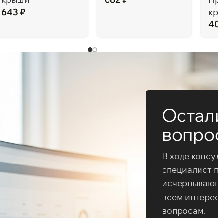
643
₽
к
4
Остал
вопро
В ходе консу
специалист 
исчерпываю
всем интере
вопросам.