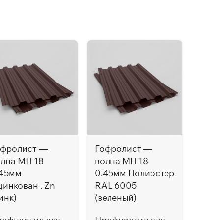
офролист —
Гофролист —
Гоф
олна МП 18
волна МП 18
волн
.45мм
0.45мм Полиэстер
0.45
инкован . Zn
RAL 6005
RAL 
инк)
(зеленый)
Проф
рофнастил для
Профнастил для
кры