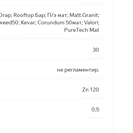
; Drap; Rooftop Бар; П/э мат; Matt.Granit;
Tweed50; Kevar; Corundum 50мат; Valori;
PureTech Mat
30
не регламентир.
Zn 120
0;5