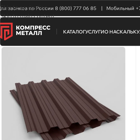
Skip to navigation
ля звонков по России
8 (800) 777 06 85 |
Мобильный
+
Skip to main content
КАТАЛОГ
УСЛУГИ
О НАС
КАЛЬК