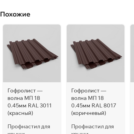
Похожие
Гофролист —
Гофролист —
волна МП 18
волна МП 18
0.45мм RAL 3011
0.45мм RAL 8017
(красный)
(коричневый)
Профнастил для
Профнастил для
крыши
крыши