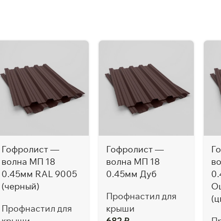
Гофролист —
Гофролист —
Г
волна МП 18
волна МП 18
в
0.45мм RAL 9005
0.45мм Дуб
0
(черный)
Оц
Профнастил для
(ц
Профнастил для
крыши
крыши
682
₽
П