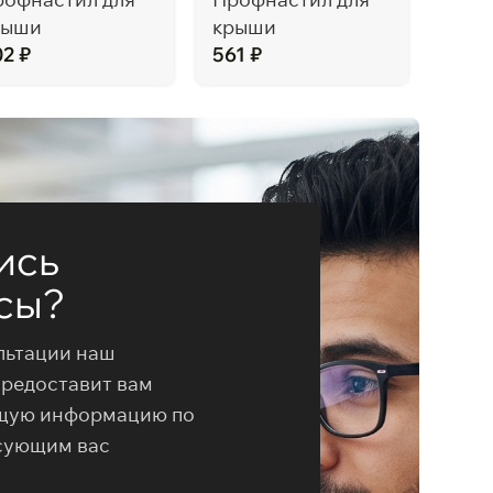
рыши
крыши
561
02
₽
561
₽
ись
сы?
льтации наш
предоставит вам
щую информацию по
сующим вас