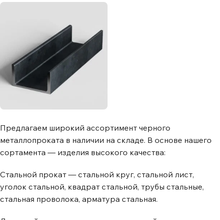
Труба в ППУ
Трубный прокат
Уголок
Сетка Раби
изоляции
4611
стальной
242
Сетка
Труба
сварная
водогазопроводная
ВГП
Сетка ткана
Труба Газлифтная
Сетка ЦПВС
Труба
магистральная
Труба профильная
Швеллер
Труба э/сварная
Предлагаем широкий ассортимент черного
2182
металлопроката в наличии на складе. В основе нашего
Трубы чугунные ЧК
и соединительные
сортамента — изделия высокого качества:
детали
Стальной прокат — стальной круг, стальной лист,
уголок стальной, квадрат стальной, трубы стальные,
стальная проволока, арматура стальная.