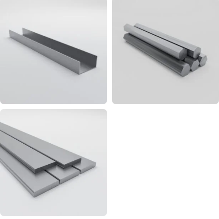
Уголок
Фольга
алюминиевый
алюминие
250
60
Швеллер
Шестигра
алюминиевый
алюминие
62
дюраль
13