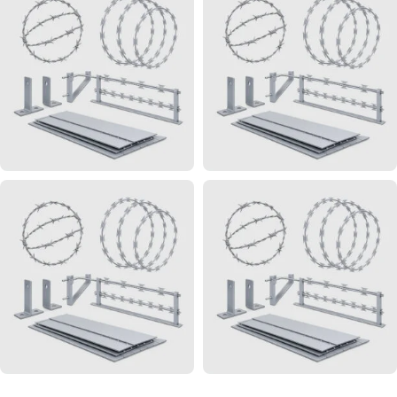
проволока
проволок
КЦ
СББ АКЛ
1
19
Кронштейны
Плоский
для
барьер
крепления
безопасно
СББ и ПББ
АКЛ
36
8
Спиральный
Устройств