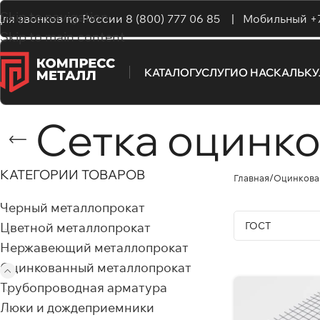
Skip to navigation
ля звонков по России
8 (800) 777 06 85 |
Мобильный
+
Skip to main content
КАТАЛОГ
УСЛУГИ
О НАС
КАЛЬК
Сетка оцинко
КАТЕГОРИИ ТОВАРОВ
Главная
Оцинкова
Черный металлопрокат
Цветной металлопрокат
Нержавеющий металлопрокат
Оцинкованный металлопрокат
Трубопроводная арматура
Люки и дождеприемники