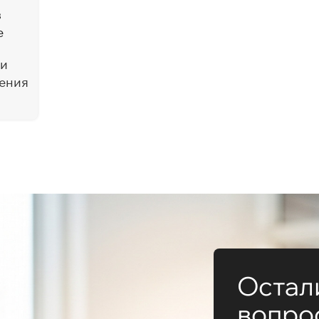
в
е
 и
ения
Остал
вопро