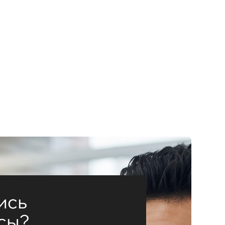
ись
сы?