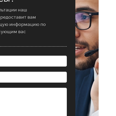
льтации наш
предоставит вам
щую информацию по
сующим вас