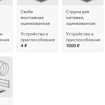
Скоба
Струна для
а
монтажная
натяжки,
оцинкованная
оцинкованная
 и
Устройства и
Устройства и
ения
приспособления
приспособления
4
₽
1000
₽