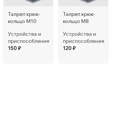
Талреп крюк-
Талреп крюк-
кольцо М10
кольцо М8
Устройства и
Устройства и
приспособления
приспособления
150
₽
120
₽