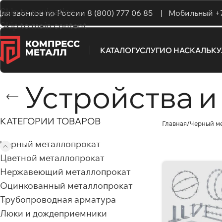
Skip to navigation
ля звонков по России
8 (800) 777 06 85 |
Мобильный
+
Skip to main content
КАТАЛОГ
УСЛУГИ
О НАС
КАЛЬК
Устройства 
КАТЕГОРИИ ТОВАРОВ
Главная
Черный м
Черный металлопрокат
Цветной металлопрокат
Нержавеющий металлопрокат
Оцинкованный металлопрокат
Трубопроводная арматура
Люки и дождеприемники