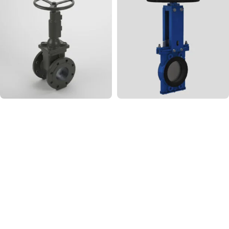
стальные и
задвижки
10
нержавеющие
178
Чугунные
Шиберны
задвижки
задвижки
78
33