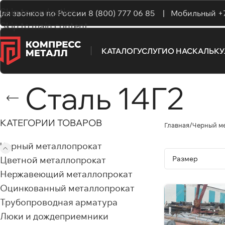
Skip to navigation
ля звонков по России
8 (800) 777 06 85 |
Мобильный
+
Skip to main content
КАТАЛОГ
УСЛУГИ
О НАС
КАЛЬК
Сталь 14Г2
КАТЕГОРИИ ТОВАРОВ
Главная
Черный м
Черный металлопрокат
Цветной металлопрокат
Нержавеющий металлопрокат
Оцинкованный металлопрокат
Трубопроводная арматура
Люки и дождеприемники