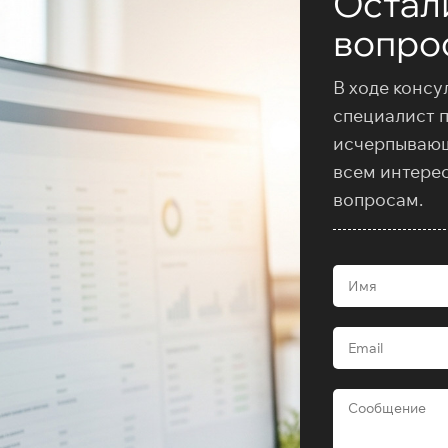
Остал
вопро
В ходе консу
специалист 
исчерпываю
всем интере
вопросам.