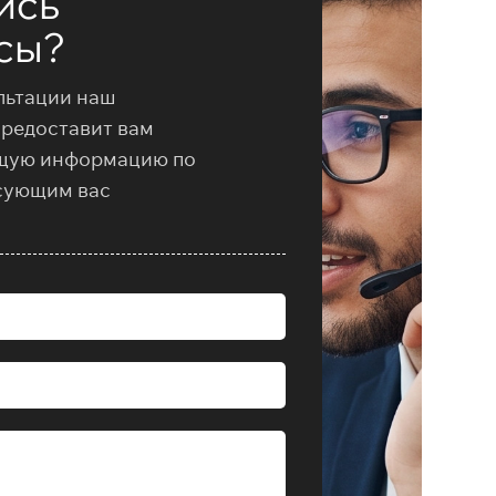
ись
сы?
льтации наш
предоставит вам
щую информацию по
сующим вас