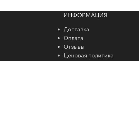
ИНФОРМАЦИЯ
Доставка
Оплата
Отзывы
Ценовая политика
Гособоронзаказ согласно 
ИЗИТЫ
Гарантии
Политика конфиденциальн
6094
Справочник металлопрокат
01
00297966
ЗАКАЗАТЬ ЗВОНОК