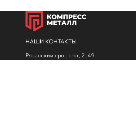
НАШИ КОНТАКТЫ
Рязанский проспект, 2с49,
275-ФЗ
Москва, 109052
zakaz@kometal.ru
ости
а
Для звонков по России
8 (800) 777 06 85
Для звонков по Москве
+7 (499) 640 07 00