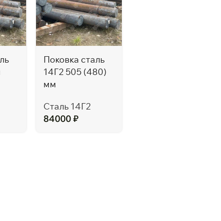
ль
Поковка сталь
м
14Г2 505 (480)
мм
Сталь 14Г2
84000
₽