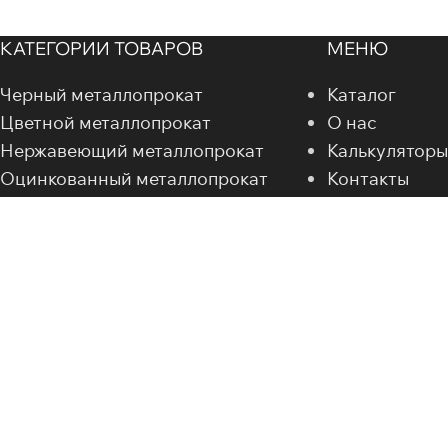
КАТЕГОРИИ ТОВАРОВ
МЕНЮ
Черный металлопрокат
Каталог
Цветной металлопрокат
О нас
Нержавеющий металлопрокат
Калькуляторы
Оцинкованный металлопрокат
Контакты
Специальные стали
НАШИ РЕКВ
Элементы трубопровода
Трубопроводная арматура
ИНН: 772089
Метизная продукция
Электроды
КПП: 7721010
ОГРН: 12377