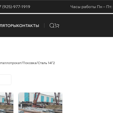
7 (925)-977-1919
Часы работы Пн – Пт: 
УЛЯТОРЫ
КОНТАКТЫ
еталлопрокат
Поковка
Сталь 14Г2