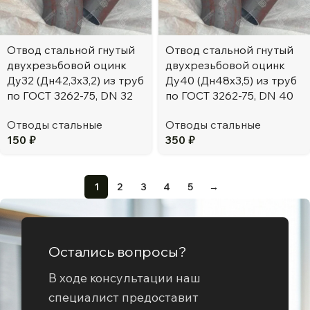
Отвод стальной гнутый
Отвод стальной гнутый
двухрезьбовой оцинк
двухрезьбовой оцинк
Ду32 (Дн42,3х3,2) из труб
Ду40 (Дн48х3,5) из труб
по ГОСТ 3262-75, DN 32
по ГОСТ 3262-75, DN 40
Отводы стальные
Отводы стальные
150
₽
350
₽
1
2
3
4
5
→
Остались вопросы?
В ходе консультации наш
специалист предоставит