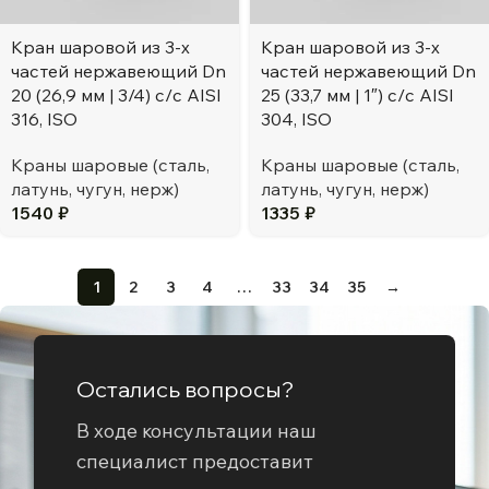
Кран шаровой из 3-х
Кран шаровой из 3-х
частей нержавеющий Dn
частей нержавеющий Dn
20 (26,9 мм | 3/4) с/с AISI
25 (33,7 мм | 1″) с/с AISI
316, ISO
304, ISO
Краны шаровые (сталь,
Краны шаровые (сталь,
латунь, чугун, нерж)
латунь, чугун, нерж)
1540
₽
1335
₽
1
2
3
4
…
33
34
35
→
Остались вопросы?
В ходе консультации наш
специалист предоставит