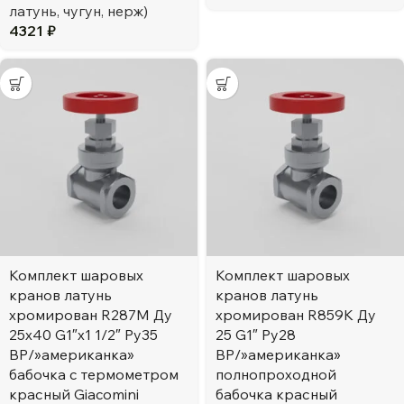
латунь, чугун, нерж)
4321
₽
Комплект шаровых
Комплект шаровых
кранов латунь
кранов латунь
хромирован R287M Ду
хромирован R859K Ду
25х40 G1″х1 1/2″ Ру35
25 G1″ Ру28
ВР/»американка»
ВР/»американка»
бабочка c термометром
полнопроходной
красный Giacomini
бабочка красный