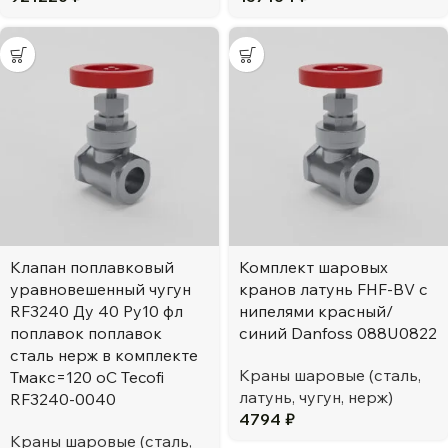
Клапан поплавковый
Комплект шаровых
уравновешенный чугун
кранов латунь FHF-BV с
RF3240 Ду 40 Ру10 фл
нипелями красный/
поплавок поплавок
синий Danfoss 088U0822
сталь нерж в комплекте
Краны шаровые (сталь,
Тмакс=120 оС Tecofi
латунь, чугун, нерж)
RF3240-0040
4794
₽
Краны шаровые (сталь,