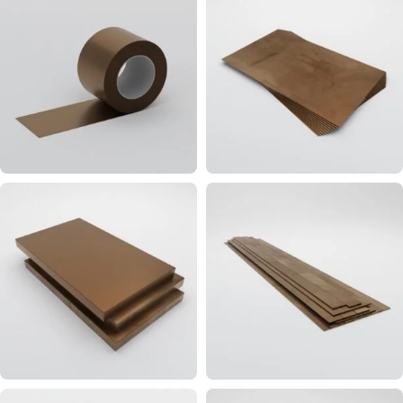
бронзовая
125
Лента
Лист
бронзовая
бронзовы
105
377
Плита
Полоса