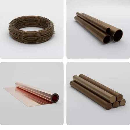
бронзовая
бронзовая
51
67
Проволока
Труба
бронзовая
бронзовая
156
126