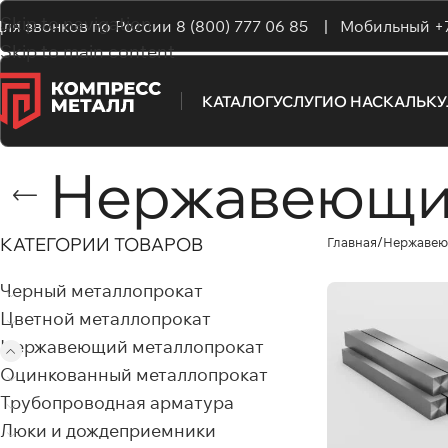
Skip to navigation
ля звонков по России
8 (800) 777 06 85 |
Мобильный
+
Skip to main content
КАТАЛОГ
УСЛУГИ
О НАС
КАЛЬК
Нержавеющи
КАТЕГОРИИ ТОВАРОВ
Главная
Нержавею
Черный металлопрокат
Цветной металлопрокат
Нержавеющий металлопрокат
Оцинкованный металлопрокат
Трубопроводная арматура
Люки и дождеприемники