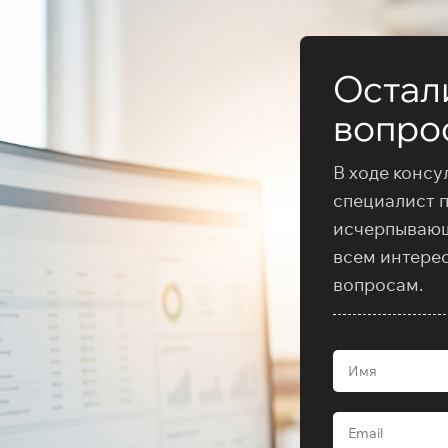
Остал
вопро
В ходе консу
специалист 
исчерпываю
всем интере
вопросам.