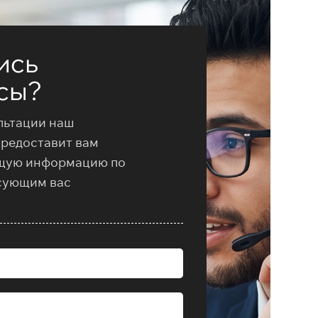
ись
сы?
льтации наш
предоставит вам
щую информацию по
сующим вас