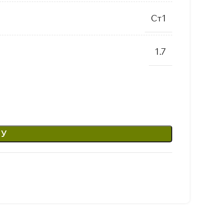
Ст1
1.7
НУ