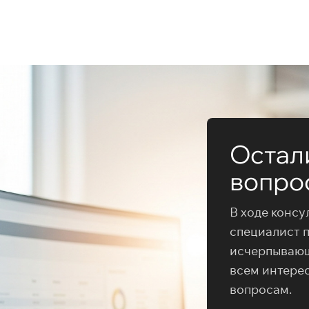
Остал
вопро
В ходе консу
специалист 
исчерпываю
всем интере
вопросам.