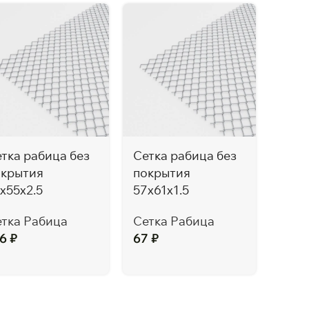
тка рабица без
Сетка рабица без
Сетк
окрытия
покрытия
покр
x55x2.5
57x61x1.5
Сетк
тка Рабица
Сетка Рабица
104
76
₽
67
₽