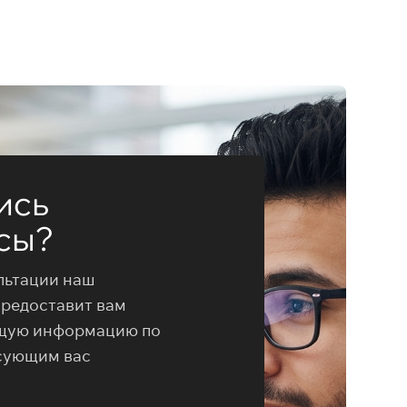
ись
сы?
льтации наш
предоставит вам
щую информацию по
сующим вас