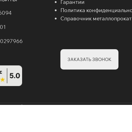
Гарантии
Политика конфиденциальн
6094
Справочник металлопрокат
01
00297966
ЗАКАЗАТЬ ЗВОНОК
и категорий и товаров на
«КОМПРЕСС МЕТАЛЛ» (ИНН:
ние или распространение
 В случае нарушения
нтересов.