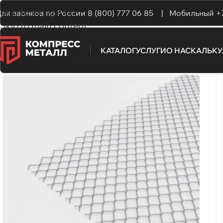
Skip to navigation
ля звонков по России
8 (800) 777 06 85 |
Мобильный
+
Skip to main content
КАТАЛОГ
УСЛУГИ
О НАС
КАЛЬК