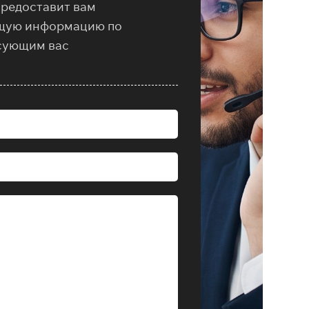
предоставит вам
щую информацию по
сующим вас