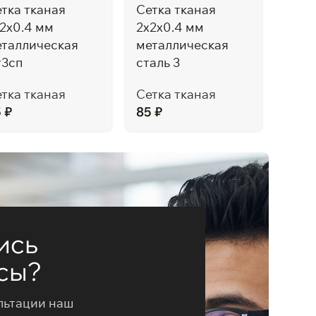
тка тканая
Сетка тканая
Сетк
2х0.4 мм
2х2х0.4 мм
5х5х
еталлическая
металлическая
мета
т3сп
сталь 3
стал
тка тканая
Сетка тканая
Сетк
5
₽
85
₽
214
ись
сы?
льтации наш