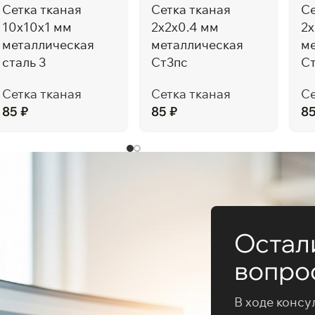
Сетка тканая
Сетка тканая
Се
10х10х1 мм
2х2х0.4 мм
2х
металлическая
металлическая
м
сталь 3
Ст3пс
С
Сетка тканая
Сетка тканая
Се
85
₽
85
₽
8
Остал
вопро
В ходе консу