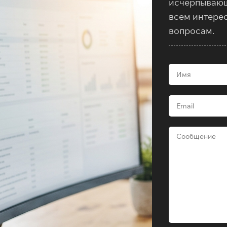
исчерпываю
всем интере
вопросам.