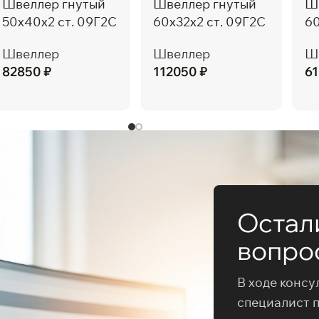
Швеллер гнутый
Швеллер гнутый
Ш
50х40х2 ст. 09Г2С
60х32х2 ст. 09Г2С
60
Швеллер
Швеллер
Ш
82850
₽
112050
₽
6
Остал
вопро
В ходе консу
специалист 