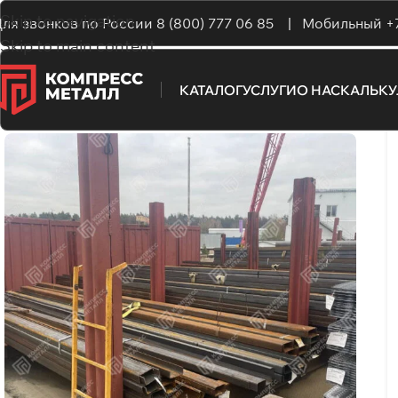
Skip to navigation
ля звонков по России
8 (800) 777 06 85 |
Мобильный
+
Skip to main content
КАТАЛОГ
УСЛУГИ
О НАС
КАЛЬК