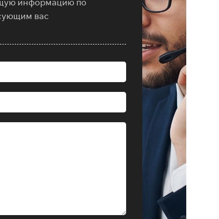
щую информацию по
сующим вас