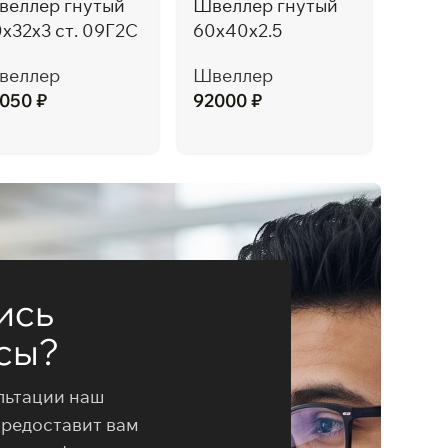
веллер гнутый
Швеллер гнутый
Швел
х32х3 ст. 09Г2С
60х40х2.5
60х
веллер
Швеллер
Шве
1050
₽
92000
₽
980
ись
сы?
льтации наш
предоставит вам