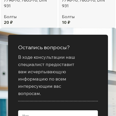
7798-70, 7805-70, DIN
7798-70, 7805-70, DIN
931
931
Болты
Болты
20
₽
10
₽
Остались вопросы?
В ходе консультации наш
специалист предоставит
вам исчерпывающую
информацию по всем
интересующим вас
вопросам.