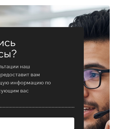
ись
сы?
льтации наш
предоставит вам
щую информацию по
сующим вас