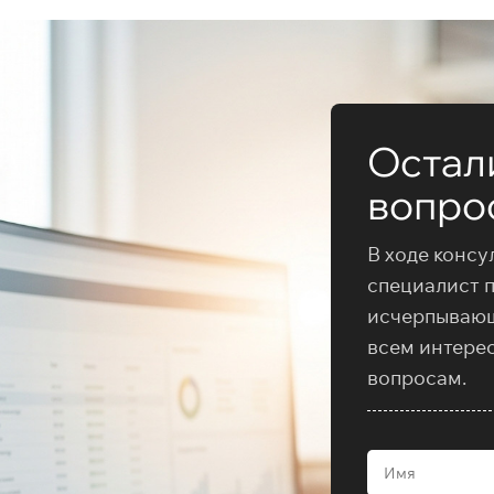
Остал
вопро
В ходе консу
специалист 
исчерпываю
всем интере
вопросам.