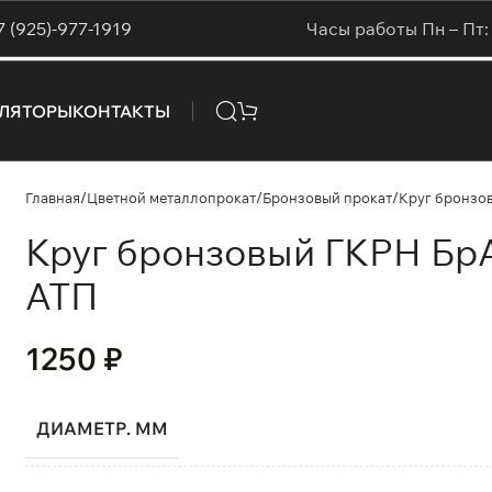
7 (925)-977-1919
Часы работы Пн – Пт: 
УЛЯТОРЫ
КОНТАКТЫ
Главная
Цветной металлопрокат
Бронзовый прокат
Круг бронзо
Круг бронзовый ГКРН Бр
АТП
1250
₽
ДИАМЕТР. ММ