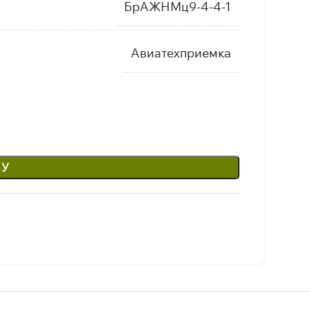
БрАЖНМц9-4-4-1
Авиатехприемка
НУ