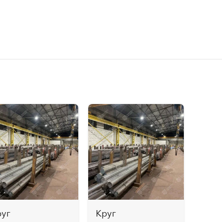
руг
Круг
Круг