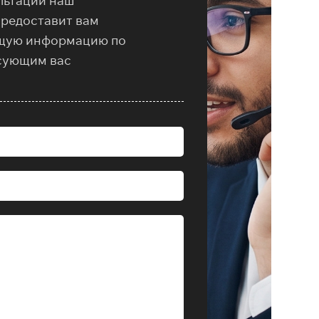
льтации наш
предоставит вам
щую информацию по
сующим вас