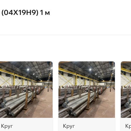
(04Х19Н9) 1 м
Круг
Круг
К