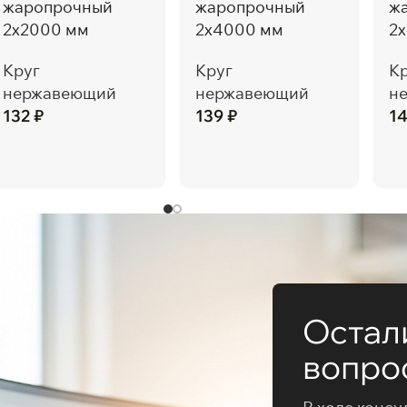
жаропрочный
жаропрочный
ж
2х2000 мм
2х4000 мм
2
Круг
Круг
К
нержавеющий
нержавеющий
н
132
₽
139
₽
1
Остал
вопро