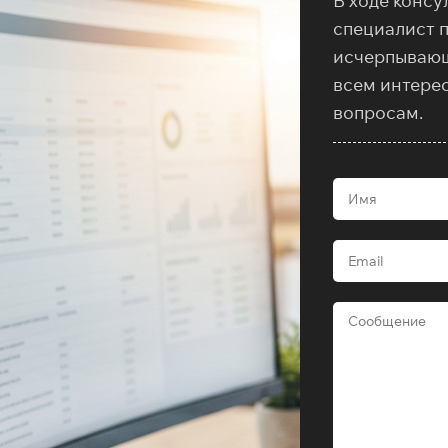
В ходе консу
специалист 
исчерпываю
всем интере
вопросам.