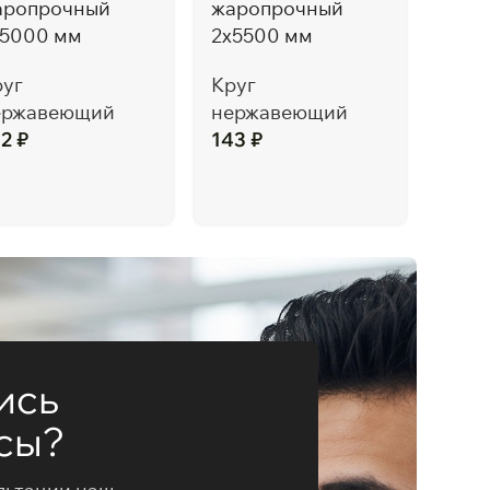
аропрочный
жаропрочный
жар
х5000 мм
2х5500 мм
2х6
руг
Круг
Круг
ержавеющий
нержавеющий
нер
42
₽
143
₽
145
ись
сы?