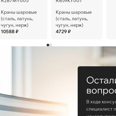
R287MY005
R859KY007
Краны шаровые
Краны шаровые
(сталь, латунь,
(сталь, латунь,
чугун, нерж)
чугун, нерж)
10588
₽
4729
₽
Остал
вопро
В ходе консу
специалист 