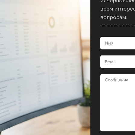
исчерпываю
всем интере
вопросам.