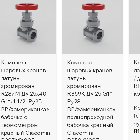
Комплект
Комплект
К
шаровых кранов
шаровых кранов
ла
латунь
латунь
Ду
хромирован
хромирован
ВР
R287M Ду 25х40
R859K Ду 25 G1″
к
G1″х1 1/2″ Ру35
Ру28
К
ВР/»американка»
ВР/»американка»
(с
бабочка c
полнопроходной
чу
термометром
бабочка красный
8
красный Giacomini
Giacomini