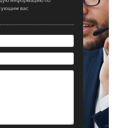
щую информацию по
сующим вас