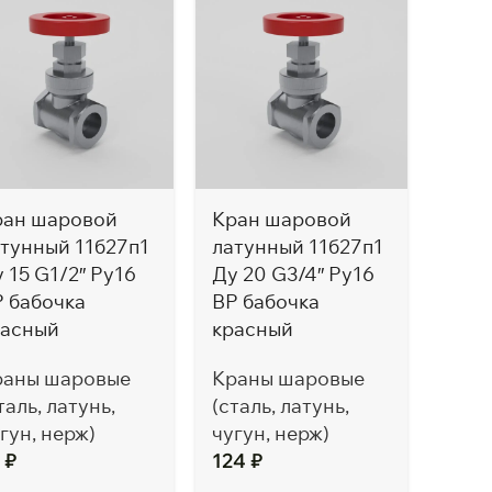
ран шаровой
Кран шаровой
Кра
тунный 11б27п1
латунный 11б27п1
лату
 15 G1/2″ Ру16
Ду 20 G3/4″ Ру16
Ду 2
 бабочка
ВР бабочка
бабо
расный
красный
Кра
раны шаровые
Краны шаровые
(стал
таль, латунь,
(сталь, латунь,
чугу
гун, нерж)
чугун, нерж)
237
1
₽
124
₽