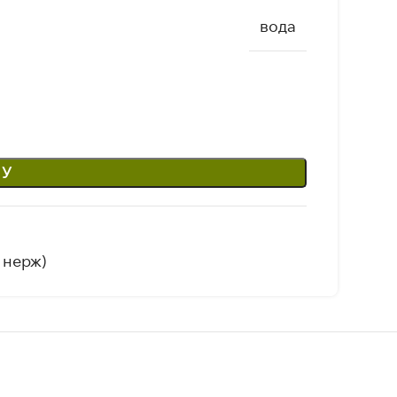
вода
НУ
 нерж)