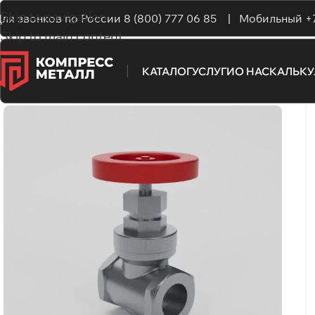
Skip to navigation
ля звонков по России
8 (800) 777 06 85 |
Мобильный
+
Skip to main content
КАТАЛОГ
УСЛУГИ
О НАС
КАЛЬК