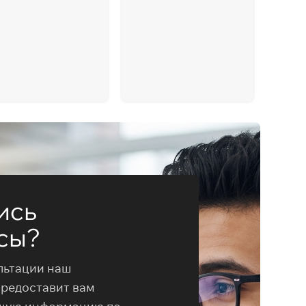
ись
сы?
льтации наш
предоставит вам